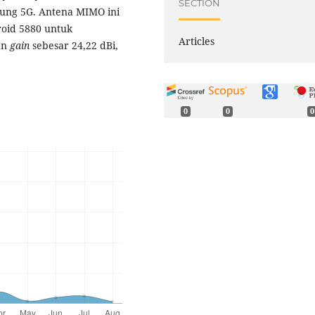
SECTION
ung 5G. Antena MIMO ini
oid 5880 untuk
Articles
an
gain
sebesar 24,22 dBi,
0
0
0