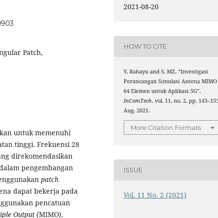
2021-08-20
10903
HOW TO CITE
ngular Patch,
Y. Rahayu and S. MZ, “Investigasi
Perancangan Simulasi Antena MIMO
64 Elemen untuk Aplikasi 5G”,
InComTech
, vol. 11, no. 2, pp. 143–15
Aug. 2021.
More Citation Formats
nakan untuk memenuhi
an tinggi. Frekuensi 28
yang direkomendasikan
dalam pengembangan
ISSUE
 menggunakan
patch
ena dapat bekerja pada
Vol. 11 No. 2 (2021)
enggunakan pencatuan
iple Output (
MIMO).