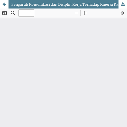
Pengaruh Komunikasi dan Disiplin Kerja Terhadap Kinerja Karyawan: Study Case Anigre Kitchen