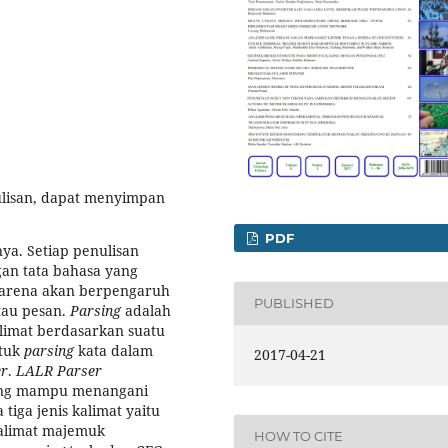
ulisan, dapat menyimpan
PDF
ya. Setiap penulisan
gan tata bahasa yang
 karena akan berpengaruh
PUBLISHED
tau pesan.
Parsing
adalah
limat berdasarkan suatu
ntuk
parsing
kata dalam
2017-04-21
er
.
LALR Parser
ng mampu menangani
tiga jenis kalimat yaitu
kalimat majemuk
HOW TO CITE