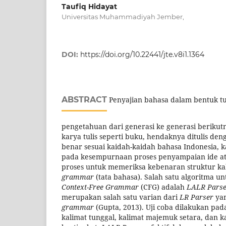
Taufiq Hidayat
Universitas Muhammadiyah Jember,
DOI:
https://doi.org/10.22441/jte.v8i1.1364
ABSTRACT
Penyajian bahasa dalam bentuk t
pengetahuan dari generasi ke generasi berikutn
karya tulis seperti buku, hendaknya ditulis den
benar sesuai kaidah-kaidah bahasa Indonesia,
pada kesempurnaan proses penyampaian ide a
proses untuk memeriksa kebenaran struktur ka
grammar
(tata bahasa). Salah satu algoritma u
Context-Free Grammar
(CFG) adalah
LALR Pars
merupakan salah satu varian dari
LR Parser
ya
grammar
(Gupta, 2013). Uji coba dilakukan pada 
kalimat tunggal, kalimat majemuk setara, dan 