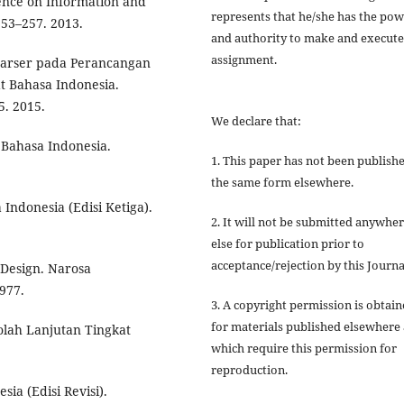
ence on Information and
represents that he/she has the po
253–257. 2013.
and authority to make and execute
assignment.
 Parser pada Perancangan
t Bahasa Indonesia.
5. 2015.
We declare that:
Bahasa Indonesia.
1. This paper has not been publishe
the same form elsewhere.
Indonesia (Edisi Ketiga).
2. It will not be submitted anywhe
else for publication prior to
acceptance/rejection by this Journa
r Design. Narosa
977.
3. A copyright permission is obtai
for materials published elsewhere
olah Lanjutan Tingkat
which require this permission for
reproduction.
ia (Edisi Revisi).