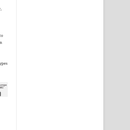
,
to
in
types