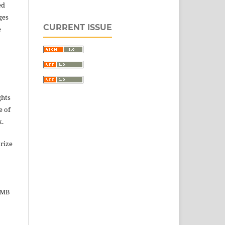
ed
ges
CURRENT ISSUE
e
ghts
e of
k.
rize
 UMB