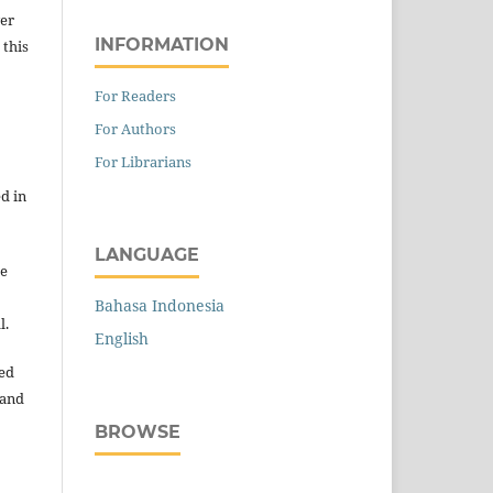
wer
INFORMATION
 this
For Readers
For Authors
For Librarians
d in
LANGUAGE
re
Bahasa Indonesia
l.
English
ned
 and
BROWSE