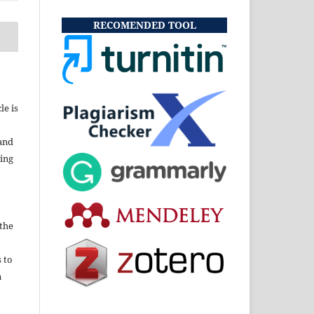
RECOMENDED TOOL
le is
and
ding
 the
s to
n