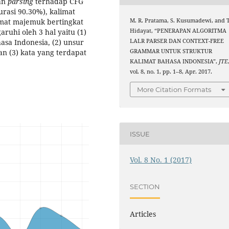
an
parsing
terhadap CFG
urasi 90.30%), kalimat
M. R. Pratama, S. Kusumadewi, and T
imat majemuk bertingkat
Hidayat, “PENERAPAN ALGORITMA
aruhi oleh 3 hal yaitu (1)
LALR PARSER DAN CONTEXT-FREE
asa Indonesia, (2) unsur
GRAMMAR UNTUK STRUKTUR
n (3) kata yang terdapat
KALIMAT BAHASA INDONESIA”,
JTE
vol. 8, no. 1, pp. 1–8, Apr. 2017.
More Citation Formats
ISSUE
Vol. 8 No. 1 (2017)
SECTION
Articles