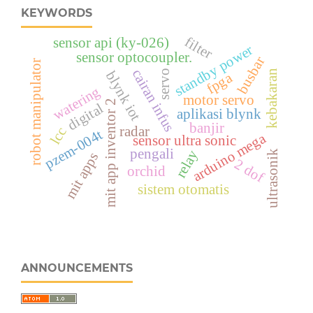
KEYWORDS
filter
sensor api (ky-026)
standby power
sensor optocoupler.
busbar
robot manipulator
cairan infus
servo
kebakaran
blynk iot
fpga
watering
motor servo
mit app inventor 2
digital
aplikasi blynk
banjir
radar
lcc
pzem-004t
arduino mega
sensor ultra sonic
pengali
relay
ultrasonik
mit apps
2 dof
orchid
sistem otomatis
ANNOUNCEMENTS