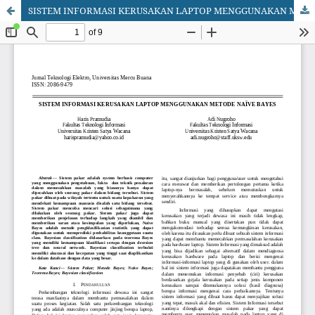
SISTEM INFORMASI KERUSAKAN LAPTOP MENGGUNAKAN METODE NAÏVE BAYES