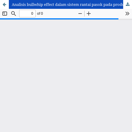
Analisis bullwhip effect dalam sistem rantai pasok pada produk Abon dan Dendeng Sapi Asri