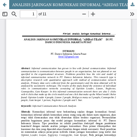
ANALISIS JARINGAN KOMUNIKASI INFORMAL “ADIDAS TEAM” DI PT. DAMCO INDONESIA JAKARTA PUSAT