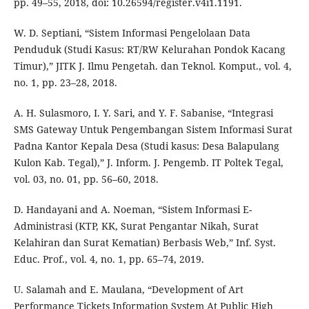
pp. 49–55, 2018, doi: 10.26594/register.v4i1.1191.
W. D. Septiani, “Sistem Informasi Pengelolaan Data
Penduduk (Studi Kasus: RT/RW Kelurahan Pondok Kacang
Timur),” JITK J. Ilmu Pengetah. dan Teknol. Komput., vol. 4,
no. 1, pp. 23–28, 2018.
A. H. Sulasmoro, I. Y. Sari, and Y. F. Sabanise, “Integrasi
SMS Gateway Untuk Pengembangan Sistem Informasi Surat
Padna Kantor Kepala Desa (Studi kasus: Desa Balapulang
Kulon Kab. Tegal),” J. Inform. J. Pengemb. IT Poltek Tegal,
vol. 03, no. 01, pp. 56–60, 2018.
D. Handayani and A. Noeman, “Sistem Informasi E-
Administrasi (KTP, KK, Surat Pengantar Nikah, Surat
Kelahiran dan Surat Kematian) Berbasis Web,” Inf. Syst.
Educ. Prof., vol. 4, no. 1, pp. 65–74, 2019.
U. Salamah and E. Maulana, “Development of Art
Performance Tickets Information System At Public High