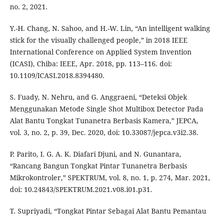
no. 2, 2021.
Y.-H. Chang, N. Sahoo, and H.-W. Lin, “An intelligent walking
stick for the visually challenged people,” in 2018 IEEE
International Conference on Applied System Invention
(ICASI), Chiba: IEEE, Apr. 2018, pp. 113–116. doi:
10.1109/ICASI.2018.8394480.
S. Fuady, N. Nehru, and G. Anggraeni, “Deteksi Objek
Menggunakan Metode Single Shot Multibox Detector Pada
Alat Bantu Tongkat Tunanetra Berbasis Kamera,” JEPCA,
vol. 3, no. 2, p. 39, Dec. 2020, doi: 10.33087/jepca.v3i2.38.
P. Parito, I. G. A. K. Diafari Djuni, and N. Gunantara,
“Rancang Bangun Tongkat Pintar Tunanetra Berbasis
Mikrokontroler,” SPEKTRUM, vol. 8, no. 1, p. 274, Mar. 2021,
doi: 10.24843/SPEKTRUM.2021.v08.i01.p31.
T. Supriyadi, “Tongkat Pintar Sebagai Alat Bantu Pemantau