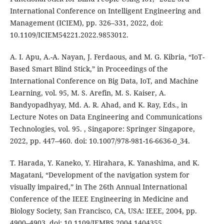
International Conference on Intelligent Engineering and
Management (ICIEM), pp. 326–331, 2022, doi:
10.1109/ICIEM54221.2022.9853012.
A. I. Apu, A.-A. Nayan, J. Ferdaous, and M. G. Kibria, “IoT-
Based Smart Blind Stick,” in Proceedings of the
International Conference on Big Data, IoT, and Machine
Learning, vol. 95, M. S. Arefin, M. S. Kaiser, A.
Bandyopadhyay, Md. A. R. Ahad, and K. Ray, Eds., in
Lecture Notes on Data Engineering and Communications
Technologies, vol. 95. , Singapore: Springer Singapore,
2022, pp. 447–460. doi: 10.1007/978-981-16-6636-0_34.
T. Harada, Y. Kaneko, Y. Hirahara, K. Yanashima, and K.
Magatani, “Development of the navigation system for
visually impaired,” in The 26th Annual International
Conference of the IEEE Engineering in Medicine and
Biology Society, San Francisco, CA, USA: IEEE, 2004, pp.
4900–4903. doi: 10.1109/IEMBS.2004.1404355.