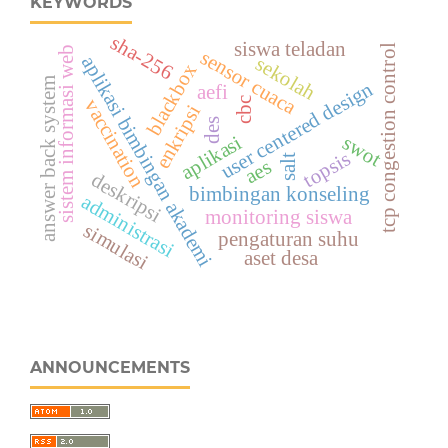
KEYWORDS
sha-256
siswa teladan
tcp congestion control
sistem informasi web
sensor cuaca
aplikasi bimbingan akademi
sekolah
blackbox
answer back system
user centered design
aefi
cbc
vaccination
enkripsi
des
aplikasi
swot
topsis
salt
aes
deskripsi
bimbingan konseling
administrasi
monitoring siswa
simulasi
pengaturan suhu
aset desa
ANNOUNCEMENTS