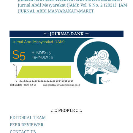
Jurnal Abdi Masyarakat (JAM): Vol. 6 No. 2 (2021): JAM
(JURNAL ABDI MASYARAKAT)-MARET
.:::: JOURNAL RANK ::::.
.:::: PEOPLE ::::.
EDITORIAL TEAM
PEER REVIEWER
CONTACT US