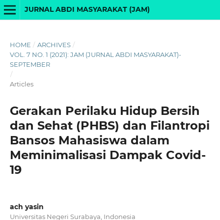
JURNAL ABDI MASYARAKAT (JAM)
HOME
/
ARCHIVES
/
VOL. 7 NO. 1 (2021): JAM (JURNAL ABDI MASYARAKAT)-
SEPTEMBER
/
Articles
Gerakan Perilaku Hidup Bersih
dan Sehat (PHBS) dan Filantropi
Bansos Mahasiswa dalam
Meminimalisasi Dampak Covid-
19
ach yasin
Universitas Negeri Surabaya, Indonesia