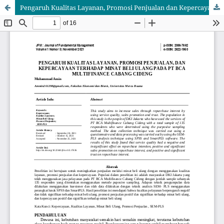
Pengaruh Kualitas Layanan, Promosi Penjualan dan Kepercayaan Terhadap Minat Beli Ulang Pada PT BCA Multifinance Cabang Cideng