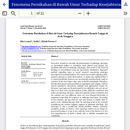
Fenomena Pernikahan di Bawah Umur Terhadap Kesejahteraan Rumah Tangga di Aceh Tenggara