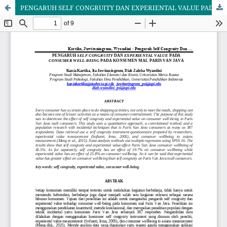
PENGARUH SELF CONGRUITY DAN EXPERIENTAL VALUE PADA CONSUMER WELL-BEING PADA KONSUMEN MAL PARIS VAN JAVA