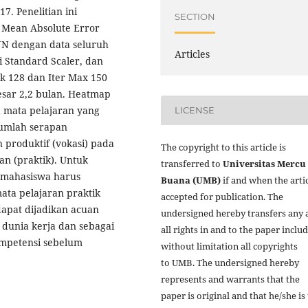
7. Penelitian ini
SECTION
Mean Absolute Error
NN dengan data seluruh
Articles
i Standard Scaler, dan
ak 128 dan Iter Max 150
sar 2,2 bulan. Heatmap
 mata pelajaran yang
LICENSE
umlah serapan
 produktif (vokasi) pada
The copyright to this article is
an (praktik). Untuk
transferred to
Universitas Mercu
 mahasiswa harus
Buana (UMB)
if and when the artic
a pelajaran praktik
accepted for publication. The
 dapat dijadikan acuan
undersigned hereby transfers any 
dunia kerja dan sebagai
all rights in and to the paper inclu
ompetensi sebelum
without limitation all copyrights
to
UMB. The undersigned hereby
represents and warrants that the
paper is original and that he/she is