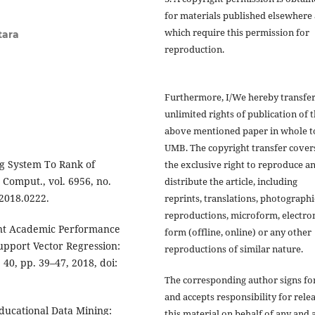
for materials published elsewhere
which require this permission for
tara
reproduction.
Furthermore, I/We hereby transfer
unlimited rights of publication of 
above mentioned paper in whole t
UMB. The copyright transfer cover
ng System To Rank of
the exclusive right to reproduce a
 Comput., vol. 6956, no.
distribute the article, including
.2018.0222.
reprints, translations, photographi
reproductions, microform, electro
dent Academic Performance
form (offline, online) or any other
upport Vector Regression:
reproductions of similar nature.
. 40, pp. 39–47, 2018, doi:
The corresponding author signs fo
and accepts responsibility for rele
Educational Data Mining:
this material on behalf of any and a