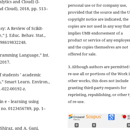
lytics and Cloud) (I-
personal use or for company use,
nd Cloud), 2018, pp. 513–
provided that the source and the
copyright notice are indicated, the
copies are not used in any way that
y: A Review of Scikit-
implies UMB endorsement of a
 J. Educ. Behav. Stat.,
product or service of any employer
6998619832248.
and the copies themselves are not
offered for sale.
ogramming Language,” Int.
 2017.
3. Although authors are permitted 
re-use all or portions of the Work 
f students ’ academic
other works, this does not include
,” Smart Learn. Environ.,
granting third-party requests for
1-022-00192-z.
reprinting, republishing, or other 
in e ‑ learning using
of re-use.
, no. 0123456789, pp. 1–
0
0
0
Shiraz, and A. Gani,