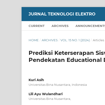
JURNAL TEKNOLOGI ELEKTRO
CURRENT
ARCHIVES
ANNOUNCEMENT
HOME
/
ARCHIVES
/
VOL. 15 NO. 1 (2024)
/
Articles
Prediksi Keterserapan S
Pendekatan Educational 
Kuri Asih
Universitas Bina Nusantara, Indonesia
Lili Ayu Wulandhari
Universitas Bina Nusantara,