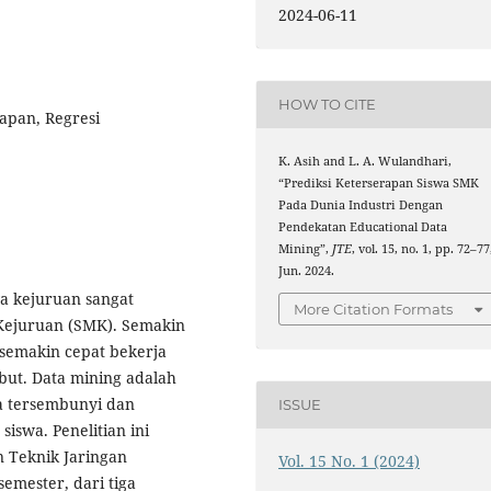
2024-06-11
HOW TO CITE
apan, Regresi
K. Asih and L. A. Wulandhari,
“Prediksi Keterserapan Siswa SMK
Pada Dunia Industri Dengan
Pendekatan Educational Data
Mining”,
JTE
, vol. 15, no. 1, pp. 72–77
Jun. 2024.
wa kejuruan sangat
More Citation Formats
Kejuruan (SMK). Semakin
 semakin cepat bekerja
but. Data mining adalah
la tersembunyi dan
ISSUE
iswa. Penelitian ini
n Teknik Jaringan
Vol. 15 No. 1 (2024)
emester, dari tiga