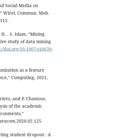
of Social Media on
,” Wirel. Commun. Mob.
9115.
 H. . S. Islam, “Mining
ive study of data mining
://doi.org/10.1007/s10639-
mization as a feature
ance,” Computing, 2021,
Prieto, and P. Chamoso,
ysis of the academic
ironments,”
.neucom.2020.02.125.
cting student dropout : A