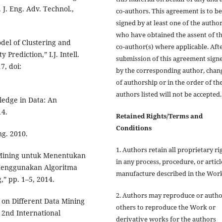
J. Eng. Adv. Technol.,
co-authors. This agreement is to be
signed by at least one of the autho
who have obtained the assent of t
del of Clustering and
co-author(s) where applicable. Aft
 Prediction,” I.J. Intell.
submission of this agreement sign
7, doi:
by the corresponding author, chan
of authorship or in the order of th
authors listed will not be accepted.
ledge in Data: An
14.
Retained Rights/Terms and
Conditions
ng. 2010.
1. Authors retain all proprietary ri
 Mining untuk Menentukan
in any process, procedure, or articl
Menggunakan Algoritma
manufacture described in the Wor
” pp. 1–5, 2014.
2. Authors may reproduce or autho
 on Different Data Mining
others to reproduce the Work or
 2nd International
derivative works for the authors