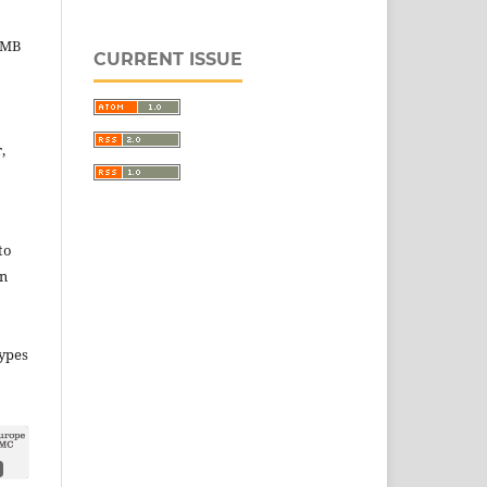
 UMB
CURRENT ISSUE
,
to
in
types