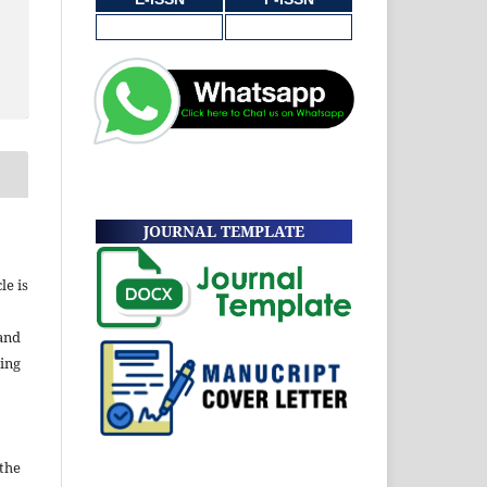
JOURNAL TEMPLATE
le is
and
ding
 the