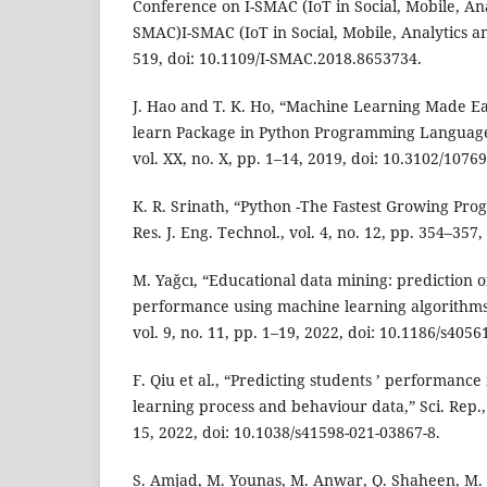
Conference on I-SMAC (IoT in Social, Mobile, Ana
SMAC)I-SMAC (IoT in Social, Mobile, Analytics a
519, doi: 10.1109/I-SMAC.2018.8653734.
J. Hao and T. K. Ho, “Machine Learning Made Eas
learn Package in Python Programming Language,”
vol. XX, no. X, pp. 1–14, 2019, doi: 10.3102/107
K. R. Srinath, “Python -The Fastest Growing Pr
Res. J. Eng. Technol., vol. 4, no. 12, pp. 354–357,
M. Yağcı, “Educational data mining: prediction o
performance using machine learning algorithms
vol. 9, no. 11, pp. 1–19, 2022, doi: 10.1186/s4056
F. Qiu et al., “Predicting students ’ performance 
learning process and behaviour data,” Sci. Rep.
15, 2022, doi: 10.1038/s41598-021-03867-8.
S. Amjad, M. Younas, M. Anwar, Q. Shaheen, M. 