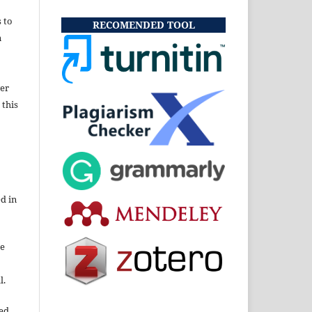
s to
RECOMENDED TOOL
n
wer
 this
d in
re
l.
ned