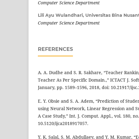
Computer Science Department
Lili Ayu Wulandhari,
Universitas Bina Nusan
Computer Science Department
REFERENCES
A. A. Dudhe and S. R. Sakhare, “Teacher Ranki
Teacher As Per Specific Domain.,” ICTACT J. Soft
January, pp. 1589–1596, 2018, doi: 10.21917/ijsc
E. Y. Obsie and S. A. Adem, “Prediction of Stu
using Neural Network, Linear Regression and S
A Case Study,” Int. J. Comput. Appl., vol. 180, no
10.5120/ijca2018917057.
Y. K. Salal, S. M. Abdullaev, and Y. M. Kumar, “