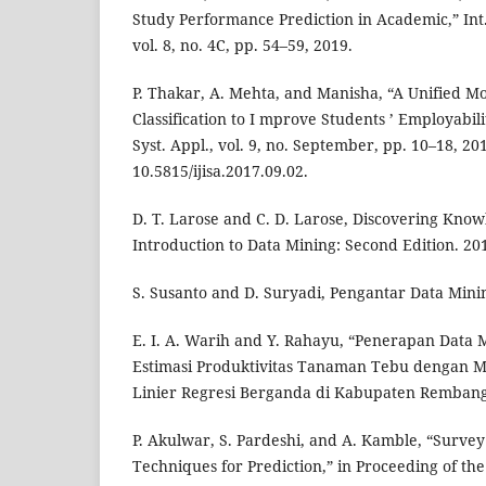
Study Performance Prediction in Academic,” Int. 
vol. 8, no. 4C, pp. 54–59, 2019.
P. Thakar, A. Mehta, and Manisha, “A Unified Mo
Classification to I mprove Students ’ Employability
Syst. Appl., vol. 9, no. September, pp. 10–18, 201
10.5815/ijisa.2017.09.02.
D. T. Larose and C. D. Larose, Discovering Know
Introduction to Data Mining: Second Edition. 20
S. Susanto and D. Suryadi, Pengantar Data Mini
E. I. A. Warih and Y. Rahayu, “Penerapan Data
Estimasi Produktivitas Tanaman Tebu dengan 
Linier Regresi Berganda di Kabupaten Rembang,
P. Akulwar, S. Pardeshi, and A. Kamble, “Survey
Techniques for Prediction,” in Proceeding of the