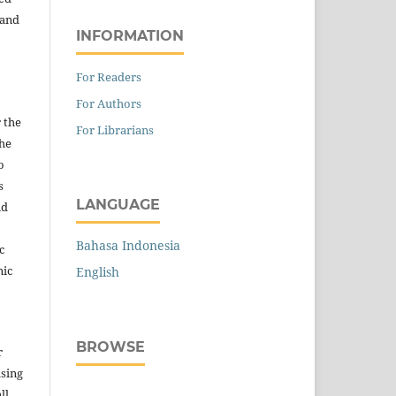
 and
INFORMATION
For Readers
For Authors
 the
For Librarians
the
o
s
LANGUAGE
nd
Bahasa Indonesia
c
nic
English
BROWSE
r
asing
ll