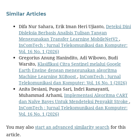
Similar Articles
Difa Nur Sahara, Erik Iman Heri Ujianto,
Deteksi Dini
Disleksia Berbasis Analisis Tulisan Tangan
Menggunakan Transfer Learning MobileNetV2
,
InComTech : Jurnal Telekomunikasi dan Komputer:
Vol. 16 No. 1 (2026)
Gregorius Anung Hanindito, Adi Wibowo, Budi
Warsito,
Klasifikasi Citra Sentinel melalui Google
Earth Engine dengan menggunakan algoritma
Machine Learning XGBoost
,
InComTech : Jurnal
Telekomunikasi dan Komputer: Vol. 16 No. 1 (2026)
Anita Desiani, Puspa Sari, Indri Ramayanti,
Muhammad Arhami,
Implementasi Algoritma CART
dan Naïve Bayes Untuk Mendeteksi Penyakit Stroke
,
InComTech : Jurnal Telekomunikasi dan Komputer:
Vol. 16 No. 1 (2026)
You may also
start an advanced similarity search
for this
article.