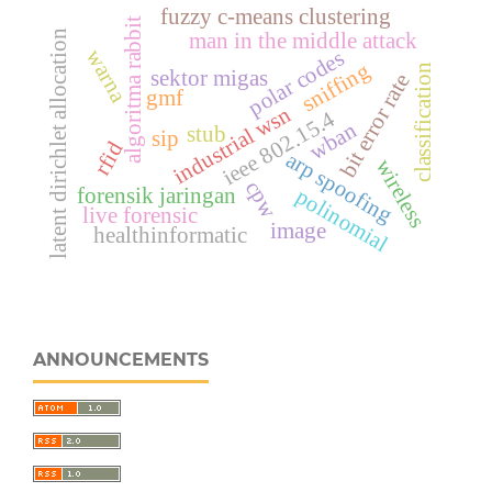
fuzzy c-means clustering
algoritma rabbit
latent dirichlet allocation
man in the middle attack
warna
polar codes
sniffing
classification
sektor migas
bit error rate
gmf
industrial wsn
ieee 802.15.4
wban
stub
sip
rfid
arp spoofing
wireless
cpw
forensik jaringan
polinomial
live forensic
image
healthinformatic
ANNOUNCEMENTS