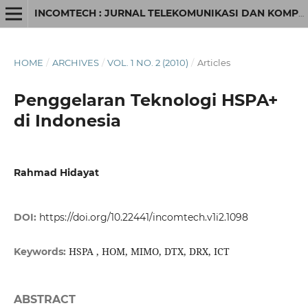
INCOMTECH : JURNAL TELEKOMUNIKASI DAN KOMPUTER
HOME
/
ARCHIVES
/
VOL. 1 NO. 2 (2010)
/
Articles
Penggelaran Teknologi HSPA+
di Indonesia
Rahmad Hidayat
DOI:
https://doi.org/10.22441/incomtech.v1i2.1098
HSPA , HOM, MIMO, DTX, DRX, ICT
Keywords:
ABSTRACT