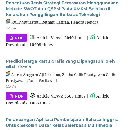
Penentuan Jenis Strategi Pemasaran Menggunakan
Metode SWOT dan QSPM Pada UMKM Fashion di
Kelurahan Penggilingan Berbasis Teknologi
Rully Mujiastuti, Retnani Latifah, Hendra Hendra
52-64
Article Views:
2040
times |
Article
PDF
Downloads:
10908
times
Prediksi Harga Kartu Grafis Yang Dipengaruhi oleh
Nilai Bitcoin
Satrio Anggoro Aji Leksono, Zekha Galih Prastyawan Galih
Prastyawan, Ionia Veritawati
65-74
Article Views:
3507
times |
Article
PDF
Downloads:
1463
times
Perancangan Aplikasi Pembelajaran Bahasa Inggris
Untuk Sekolah Dasar Kelas 3 Berbasis Multimedia