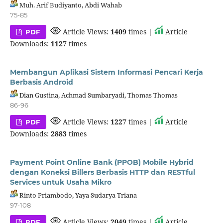
Muh. Arif Budiyanto, Abdi Wahab
75-85
Article Views:
1409
times |
Article
PDF
Downloads:
1127
times
Membangun Aplikasi Sistem Informasi Pencari Kerja
Berbasis Android
Dian Gustina, Achmad Sumbaryadi, Thomas Thomas
86-96
Article Views:
1227
times |
Article
PDF
Downloads:
2883
times
Payment Point Online Bank (PPOB) Mobile Hybrid
dengan Koneksi Billers Berbasis HTTP dan RESTful
Services untuk Usaha Mikro
Rinto Priambodo, Yaya Sudarya Triana
97-108
Article Views:
2049
times |
Article
PDF