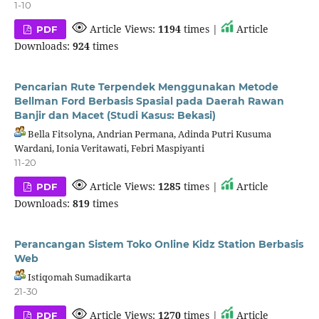
1-10
Article Views:
1194
times |
Article
PDF
Downloads:
924
times
Pencarian Rute Terpendek Menggunakan Metode
Bellman Ford Berbasis Spasial pada Daerah Rawan
Banjir dan Macet (Studi Kasus: Bekasi)
Bella Fitsolyna, Andrian Permana, Adinda Putri Kusuma
Wardani, Ionia Veritawati, Febri Maspiyanti
11-20
Article Views:
1285
times |
Article
PDF
Downloads:
819
times
Perancangan Sistem Toko Online Kidz Station Berbasis
Web
Istiqomah Sumadikarta
21-30
Article Views:
1270
times |
Article
PDF