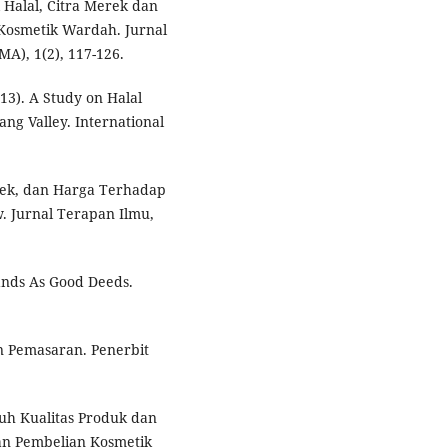
l Halal, Citra Merek dan
Kosmetik Wardah. Jurnal
A), 1(2), 117-126.
13). A Study on Halal
g Valley. International
erek, dan Harga Terhadap
 Jurnal Terapan Ilmu,
rands As Good Deeds.
en Pemasaran. Penerbit
aruh Kualitas Produk dan
an Pembelian Kosmetik