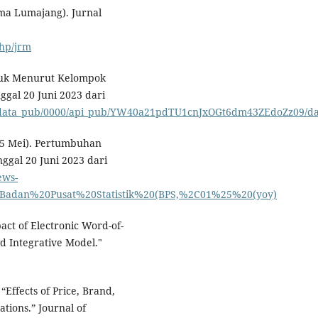
ma Lumajang). Jurnal
php/jrm
uduk Menurut Kelompok
ggal 20 Juni 2023 dari
iew_data_pub/0000/api_pub/YW40a21pdTU1cnJxOGt6dm43ZEdoZz09/da
 5 Mei). Pertumbuhan
ggal 20 Juni 2023 dari
ews-
%20Badan%20Pusat%20Statistik%20(BPS,%2C01%25%20(yoy)
act of Electronic Word-of-
d Integrative Model."
“Effects of Price, Brand,
tions.” Journal of