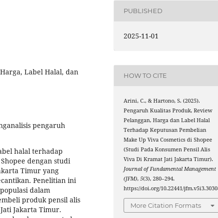
PUBLISHED
2025-11-01
Harga, Label Halal, dan
HOW TO CITE
Arini, C., & Hartono, S. (2025).
Pengaruh Kualitas Produk, Review
Pelanggan, Harga dan Label Halal
nganalisis pengaruh
Terhadap Keputusan Pembelian
Make Up Viva Cosmetics di Shopee
(Studi Pada Konsumen Pensil Alis
abel halal terhadap
Viva Di Kramat Jati Jakarta Timur).
 Shopee dengan studi
Journal of Fundamental Management
Jakarta Timur yang
(JFM)
,
5
(3), 280–294.
antikan. Penelitian ini
https://doi.org/10.22441/jfm.v5i3.3030
populasi dalam
mbeli produk pensil alis
More Citation Formats
ati Jakarta Timur.