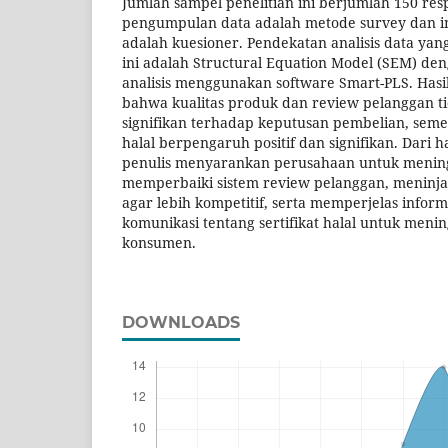
Jumlah sampel penelitian ini berjumlah 150 r
pengumpulan data adalah metode survey dan i
adalah kuesioner. Pendekatan analisis data yan
ini adalah Structural Equation Model (SEM) den
analisis menggunakan software Smart-PLS. Hasi
bahwa kualitas produk dan review pelanggan 
signifikan terhadap keputusan pembelian, seme
halal berpengaruh positif dan signifikan. Dari has
penulis menyarankan perusahaan untuk mening
memperbaiki sistem review pelanggan, meninjau
agar lebih kompetitif, serta memperjelas infor
komunikasi tentang sertifikat halal untuk men
konsumen.
DOWNLOADS