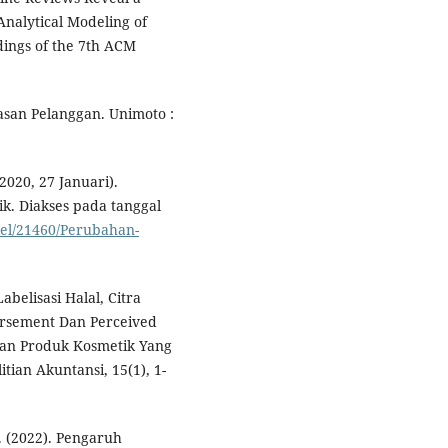
Analytical Modeling of
ings of the 7th ACM
asan Pelanggan. Unimoto :
2020, 27 Januari).
k. Diakses pada tanggal
kel/21460/Perubahan-
abelisasi Halal, Citra
orsement Dan Perceived
ian Produk Kosmetik Yang
tian Akuntansi, 15(1), 1-
F. (2022). Pengaruh