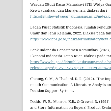
Wardah (Studi Kasus Mahasiswi STIE Widya Ga
Kewirausahaan dan Manajemen, diakses dari
http://jkm.stiewidyagamalumajang.ac.id/index.
Badan Pusat Statistik Indonesia. Jumlah Pend
Umur dan Jenis Kelamin, 2022. Diakses pada tan
https://www.bps.go.id/indikator/indikator/v
Bank Indonesia Departemen Komunikasi (2023,
Ekonomi Indonesia Tetap Kuat. Diakses pada tan
https://www.bi.go.id/id/publikasi/ruang-media/n
release/Pages/sp_2511423.aspx#:~:text=Data
Cheung, C. M., & Thadani, D. R. (2012). "The Imp
mouth Communication: A Literature Analysis an
Decision Support Systems.
Dodds, W. B., Monroe, K.B., & Grewal, D. (1991). 
and Store Information on Buyers’ Product Evalua