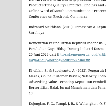
Product’s True Quality? Empirical Findings and 
Online Word-of-Mouth Communication." Proceed
Conference on Electronic Commerce.
Indrasari Meithiana. (2019). Pemasaran & Kepu
Surabaya
Kementrian Perindustrian Republik Indonesia. (
Perubahan Gaya Hidup Dorong Industri Kosmeti
20 Juni 2023 dari (
https://kemenperin.go.id/arti
Gaya-Hidup-Dorong-Industri-Kosmetik
.
Khofifah, S., & Supriyanto, A. (2022). Pengaruh L
Merek, Online Customer Review, Selebrity End
Advertising Value Terhadap Keputusan Pembel
Bersertifikat Halal. Jurnal Manajemen dan Peneli
13.
Kojongian, F. G., Tampi, J. R., & Walangitan, O. 