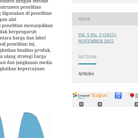
esponden dengan metode
nstrumen penelitian
g digunakan di penelitian
gan alat
ISSUE
l penelitian menunjukkan
tidak berpengaruh
Vol. 5 No. 3 (2025):
ntara harga dan label
NOVEMBER 2025
il penelitian ini,
katkan kualitas produk,
 ulang strategi harga
SECTION
masi dan jangkauan media
ingkatkan kepercayaan
Articles
0
0
0