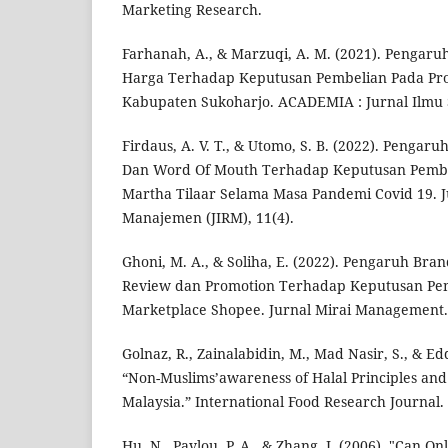
Marketing Research.
Farhanah, A., & Marzuqi, A. M. (2021). Pengaru
Harga Terhadap Keputusan Pembelian Pada Pro
Kabupaten Sukoharjo. ACADEMIA : Jurnal Ilmu 
Firdaus, A. V. T., & Utomo, S. B. (2022). Pengar
Dan Word Of Mouth Terhadap Keputusan Pembe
Martha Tilaar Selama Masa Pandemi Covid 19. J
Manajemen (JIRM), 11(4).
Ghoni, M. A., & Soliha, E. (2022). Pengaruh Br
Review dan Promotion Terhadap Keputusan Pe
Marketplace Shopee. Jurnal Mirai Management.
Golnaz, R., Zainalabidin, M., Mad Nasir, S., & Edd
“Non-Muslims’awareness of Halal Principles and
Malaysia.” International Food Research Journal.
Hu, N., Pavlou, P. A., & Zhang, J. (2006). "Can O