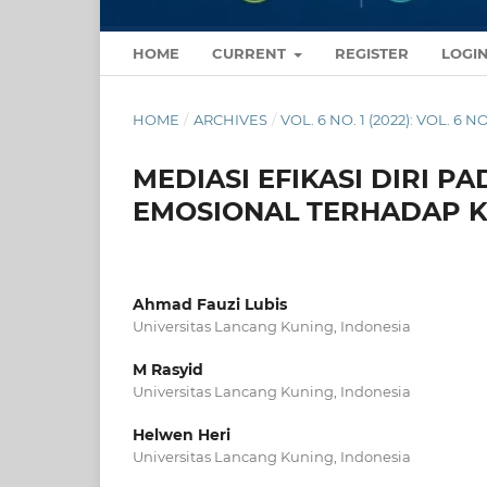
HOME
CURRENT
REGISTER
LOGI
HOME
/
ARCHIVES
/
VOL. 6 NO. 1 (2022): VOL. 6 NO
MEDIASI EFIKASI DIRI 
EMOSIONAL TERHADAP K
Ahmad Fauzi Lubis
Universitas Lancang Kuning, Indonesia
M Rasyid
Universitas Lancang Kuning, Indonesia
Helwen Heri
Universitas Lancang Kuning, Indonesia