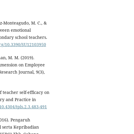
ez-Monteagudo, M. C., &
tween emotional
econdary school teachers.
.org/10.3390/SU12103950
han, M. M. (2019).
 Dimension on Employee
esearch Journal, 9(3),
f teacher self-efficacy on
ry and Practice in
/10.4304/tpls.2.3.483-491
(2016). Pengaruh
 serta Kepribadian