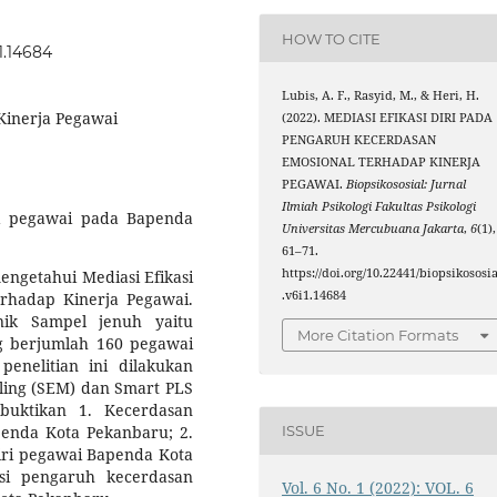
HOW TO CITE
1.14684
Lubis, A. F., Rasyid, M., & Heri, H.
 Kinerja Pegawai
(2022). MEDIASI EFIKASI DIRI PADA
PENGARUH KECERDASAN
EMOSIONAL TERHADAP KINERJA
PEGAWAI.
Biopsikososial: Jurnal
Ilmiah Psikologi Fakultas Psikologi
da pegawai pada Bapenda
Universitas Mercubuana Jakarta
,
6
(1),
61–71.
https://doi.org/10.22441/biopsikososia
engetahui Mediasi Efikasi
.v6i1.14684
rhadap Kinerja Pegawai.
nik Sampel jenuh yaitu
More Citation Formats
ng berjumlah 160 pegawai
 penelitian ini dilakukan
elling (SEM) dan Smart PLS
mbuktikan 1. Kecerdasan
enda Kota Pekanbaru; 2.
ISSUE
iri pegawai Bapenda Kota
asi pengaruh kecerdasan
Vol. 6 No. 1 (2022): VOL. 6