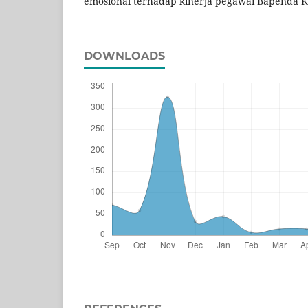
emosional terhadap kinerja pegawai Bapenda 
DOWNLOADS