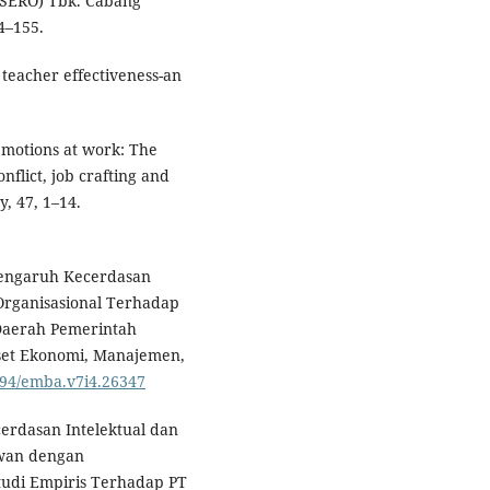
RSERO) Tbk. Cabang
4–155.
 teacher effectiveness-an
emotions at work: The
onflict, job crafting and
, 47, 1–14.
. Pengaruh Kecerdasan
Organisasional Terhadap
 Daerah Pemerintah
iset Ekonomi, Manajemen,
5794/emba.v7i4.26347
cerdasan Intelektual dan
awan dengan
Studi Empiris Terhadap PT