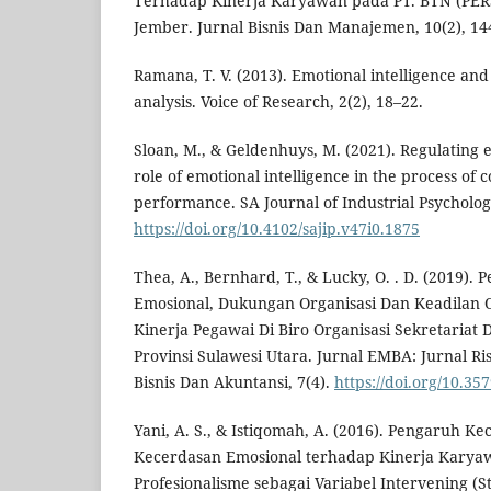
Terhadap Kinerja Karyawan pada PT. BTN (PE
Jember. Jurnal Bisnis Dan Manajemen, 10(2), 14
Ramana, T. V. (2013). Emotional intelligence and
analysis. Voice of Research, 2(2), 18–22.
Sloan, M., & Geldenhuys, M. (2021). Regulating 
role of emotional intelligence in the process of c
performance. SA Journal of Industrial Psychology
https://doi.org/10.4102/sajip.v47i0.1875
Thea, A., Bernhard, T., & Lucky, O. . D. (2019)
Emosional, Dukungan Organisasi Dan Keadilan 
Kinerja Pegawai Di Biro Organisasi Sekretariat
Provinsi Sulawesi Utara. Jurnal EMBA: Jurnal R
Bisnis Dan Akuntansi, 7(4).
https://doi.org/10.3
Yani, A. S., & Istiqomah, A. (2016). Pengaruh Ke
Kecerdasan Emosional terhadap Kinerja Kary
Profesionalisme sebagai Variabel Intervening (