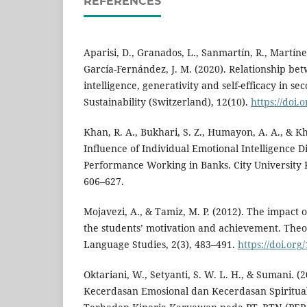
REFERENCES
Aparisi, D., Granados, L., Sanmartín, R., Martín
García-Fernández, J. M. (2020). Relationship be
intelligence, generativity and self-efficacy in s
Sustainability (Switzerland), 12(10).
https://doi
Khan, R. A., Bukhari, S. Z., Humayon, A. A., & K
Influence of Individual Emotional Intelligence
Performance Working in Banks. City University R
606–627.
Mojavezi, A., & Tamiz, M. P. (2012). The impact o
the students’ motivation and achievement. Theo
Language Studies, 2(3), 483–491.
https://doi.org
Oktariani, W., Setyanti, S. W. L. H., & Sumani. 
Kecerdasan Emosional dan Kecerdasan Spiritual