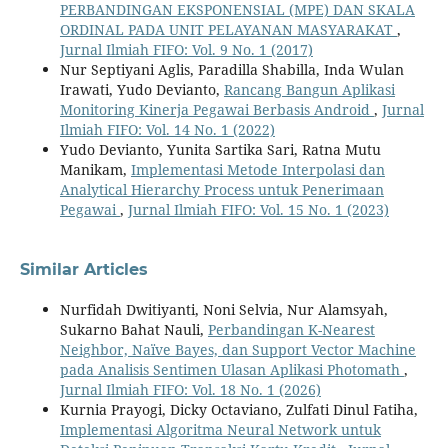
PERBANDINGAN EKSPONENSIAL (MPE) DAN SKALA
ORDINAL PADA UNIT PELAYANAN MASYARAKAT
,
Jurnal Ilmiah FIFO: Vol. 9 No. 1 (2017)
Nur Septiyani Aglis, Paradilla Shabilla, Inda Wulan
Irawati, Yudo Devianto,
Rancang Bangun Aplikasi
Monitoring Kinerja Pegawai Berbasis Android
,
Jurnal
Ilmiah FIFO: Vol. 14 No. 1 (2022)
Yudo Devianto, Yunita Sartika Sari, Ratna Mutu
Manikam,
Implementasi Metode Interpolasi dan
Analytical Hierarchy Process untuk Penerimaan
Pegawai
,
Jurnal Ilmiah FIFO: Vol. 15 No. 1 (2023)
Similar Articles
Nurfidah Dwitiyanti, Noni Selvia, Nur Alamsyah,
Sukarno Bahat Nauli,
Perbandingan K-Nearest
Neighbor, Naïve Bayes, dan Support Vector Machine
pada Analisis Sentimen Ulasan Aplikasi Photomath
,
Jurnal Ilmiah FIFO: Vol. 18 No. 1 (2026)
Kurnia Prayogi, Dicky Octaviano, Zulfati Dinul Fatiha,
Implementasi Algoritma Neural Network untuk