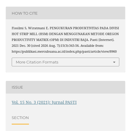
HOW TO CITE
Fissilmi S, Wiratmani E. PENGUKURAN PRODUKTIVITAS PADA DIVISI
HOT STRIP MILL (HSM) DENGAN MENGGUNAKAN METODE OREGON
PRODUCTIVITY MATRIX (OPM) DI INDUSTRI BAJA. Pasti [Internet].
2021 Dec. 30 [cited 2026 Aug. 7];15(3):343-56. Available from:
https://publikasi.mercubuana.ac.id/index.php/pasti/article/view/8960
More Citation Formats
ISSUE
Vol. 15 No. 3 (2021): Jurnal PASTI
SECTION