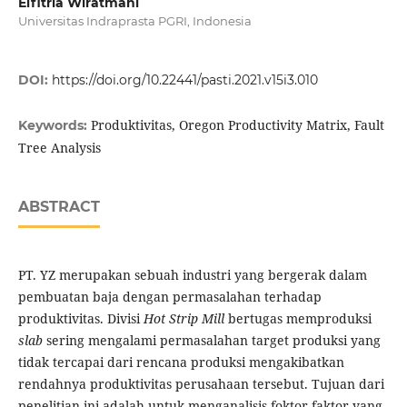
Elfitria Wiratmani
Universitas Indraprasta PGRI, Indonesia
DOI:
https://doi.org/10.22441/pasti.2021.v15i3.010
Produktivitas, Oregon Productivity Matrix, Fault
Keywords:
Tree Analysis
ABSTRACT
PT. YZ merupakan sebuah industri yang bergerak dalam
pembuatan baja dengan permasalahan terhadap
produktivitas. Divisi
Hot Strip Mill
bertugas memproduksi
slab
sering mengalami permasalahan target produksi yang
tidak tercapai dari rencana produksi mengakibatkan
rendahnya produktivitas perusahaan tersebut. Tujuan dari
penelitian ini adalah untuk menganalisis foktor-faktor yang