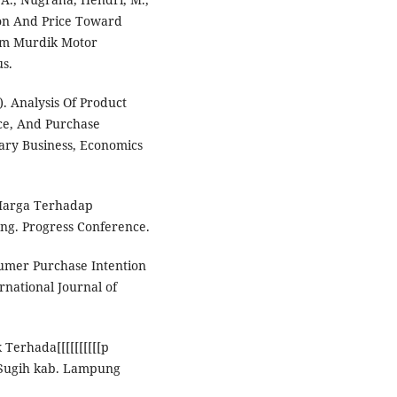
ion And Price Toward
om Murdik Motor
s.
). Analysis Of Product
ice, And Purchase
rary Business, Economics
 Harga Terhadap
ng. Progress Conference.
umer Purchase Intention
rnational Journal of
 Terhada[[[[[[[[[[p
g Sugih kab. Lampung