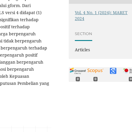
lui gform. Dari
Vol. 4 No. 1 (2024): MARET
 versi 4 didapat (1)
2024
signifikan terhadap
sitif terhadap
harga berpengaruh
SECTION
si tidak berpengaruh
ga berpengaruh terhadap
Articles
erpengaruh positif
elanggan berpengaruh
mosi berpengaruh
 oleh Kepuasan
0
0
0
eputusan Pembelian yang