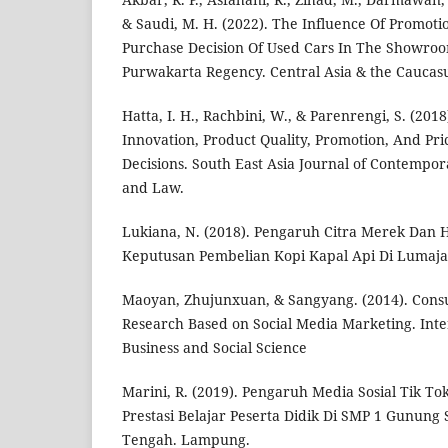
& Saudi, M. H. (2022). The Influence Of Promot
Purchase Decision Of Used Cars In The Showro
Purwakarta Regency. Central Asia & the Caucasu
Hatta, I. H., Rachbini, W., & Parenrengi, S. (2018
Innovation, Product Quality, Promotion, And Pr
Decisions. South East Asia Journal of Contempo
and Law.
Lukiana, N. (2018). Pengaruh Citra Merek Dan
Keputusan Pembelian Kopi Kapal Api Di Lumaja
Maoyan, Zhujunxuan, & Sangyang. (2014). Cons
Research Based on Social Media Marketing. Inte
Business and Social Science
Marini, R. (2019). Pengaruh Media Sosial Tik Tok
Prestasi Belajar Peserta Didik Di SMP 1 Gunun
Tengah. Lampung.