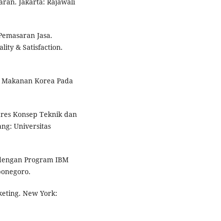
ran. Jakarta: Rajawali
Pemasaran Jasa.
lity & Satisfaction.
an Makanan Korea Pada
quares Konsep Teknik dan
ng: Universitas
te dengan Program IBM
ponegoro.
keting. New York: