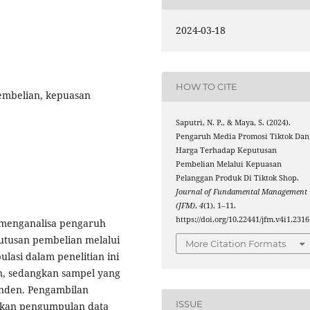
2024-03-18
HOW TO CITE
embelian, kepuasan
Saputri, N. P., & Maya, S. (2024).
Pengaruh Media Promosi Tiktok Dan
Harga Terhadap Keputusan
Pembelian Melalui Kepuasan
Pelanggan Produk Di Tiktok Shop.
Journal of Fundamental Management
(JFM)
,
4
(1), 1–11.
https://doi.org/10.22441/jfm.v4i1.2316
n menganalisa pengaruh
utusan pembelian melalui
More Citation Formats
lasi dalam penelitian ini
an, sedangkan sampel yang
onden. Pengambilan
ISSUE
kan pengumpulan data