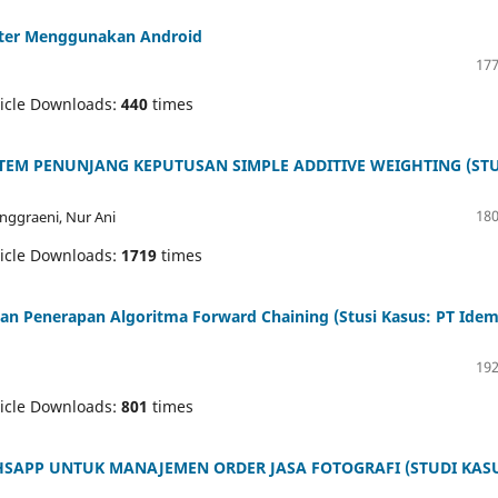
itter Menggunakan Android
177
icle Downloads:
440
times
TEM PENUNJANG KEPUTUSAN SIMPLE ADDITIVE WEIGHTING (ST
180
Anggraeni, Nur Ani
icle Downloads:
1719
times
an Penerapan Algoritma Forward Chaining (Stusi Kasus: PT Ide
192
icle Downloads:
801
times
SAPP UNTUK MANAJEMEN ORDER JASA FOTOGRAFI (STUDI KAS