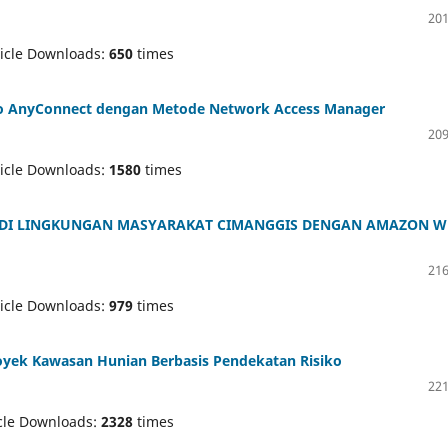
201
icle Downloads:
650
times
o AnyConnect dengan Metode Network Access Manager
209
icle Downloads:
1580
times
DI LINGKUNGAN MASYARAKAT CIMANGGIS DENGAN AMAZON W
216
icle Downloads:
979
times
royek Kawasan Hunian Berbasis Pendekatan Risiko
221
cle Downloads:
2328
times