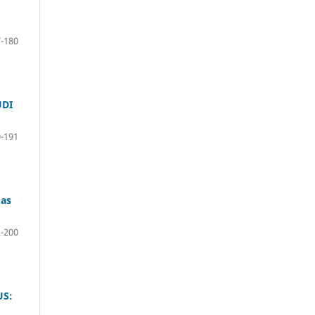
-180
UDI
-191
mas
-200
US: