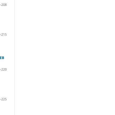
-208
-215
EB
-220
-225