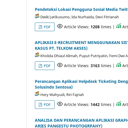
Pendeteksi Lokasi Pengguna Sosial Media Tw
Dwiki Jatikusumo, Ida Nurhaida, Devi Fitrianah
Article Views:
1208
times |
Art
PDF
APLIKASI E-RECRUITMENT MENGGUNAKAN SIS
KASUS PT. TELKOM AKSES)
Kholida Dhiaul Alimah, Puput Putriyatin, Femi Dwi 
Article Views:
3163
times |
Art
PDF
Perancangan Aplikasi Helpdesk Ticketing Deng
Solusindo Sentosa)
Hery Wahyudi, Riri Fajriah
Article Views:
1442
times |
Art
PDF
ANALISA DAN PERANCANGAN APLIKASI GRAPH
ARIES PANGESTU PHOTOGRPAHY)