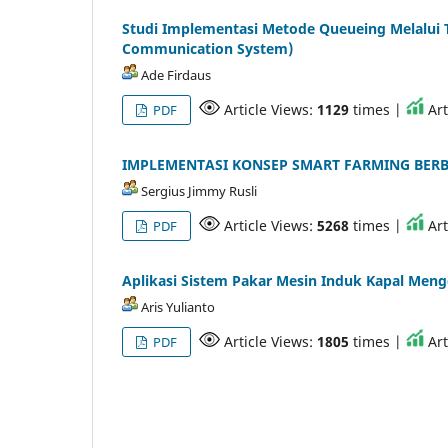
Studi Implementasi Metode Queueing Melalui T
Communication System)
Ade Firdaus
Article Views:
1129
times |
Art
PDF
IMPLEMENTASI KONSEP SMART FARMING BER
Sergius Jimmy Rusli
Article Views:
5268
times |
Art
PDF
Aplikasi Sistem Pakar Mesin Induk Kapal Men
Aris Yulianto
Article Views:
1805
times |
Art
PDF