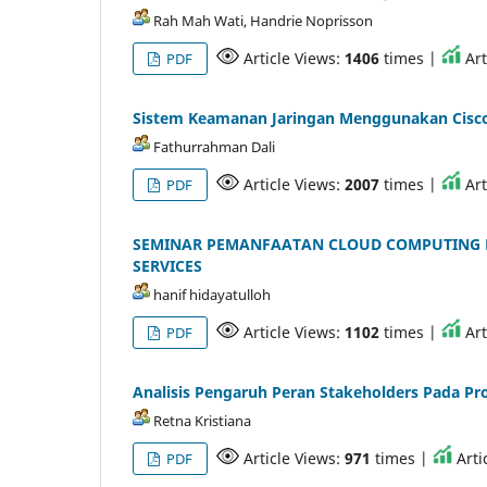
Rah Mah Wati, Handrie Noprisson
Article Views:
1406
times |
Art
PDF
Sistem Keamanan Jaringan Menggunakan Cisc
Fathurrahman Dali
Article Views:
2007
times |
Art
PDF
SEMINAR PEMANFAATAN CLOUD COMPUTING 
SERVICES
hanif hidayatulloh
Article Views:
1102
times |
Art
PDF
Analisis Pengaruh Peran Stakeholders Pada P
Retna Kristiana
Article Views:
971
times |
Arti
PDF