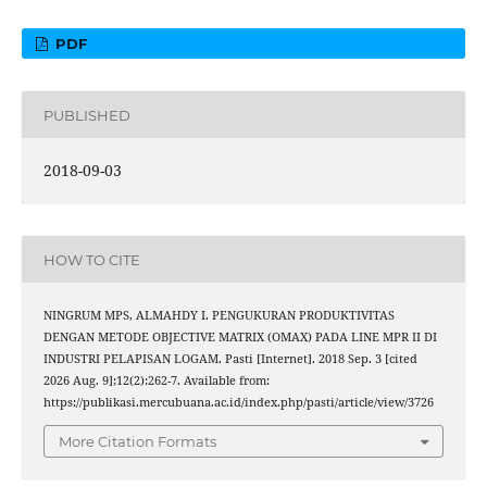
PDF
PUBLISHED
2018-09-03
HOW TO CITE
NINGRUM MPS, ALMAHDY I. PENGUKURAN PRODUKTIVITAS
DENGAN METODE OBJECTIVE MATRIX (OMAX) PADA LINE MPR II DI
INDUSTRI PELAPISAN LOGAM. Pasti [Internet]. 2018 Sep. 3 [cited
2026 Aug. 9];12(2):262-7. Available from:
https://publikasi.mercubuana.ac.id/index.php/pasti/article/view/3726
More Citation Formats